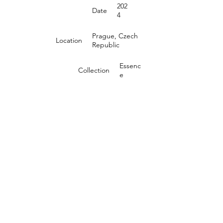
202
Date
4
Prague, Czech
Location
Republic
Essenc
Collection
e