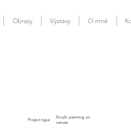
Obrazy
Výstavy
O mně
Ko
Acrylic painting on
Project type
canvas