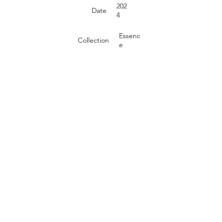
202
Date
4
Essenc
Collection
e