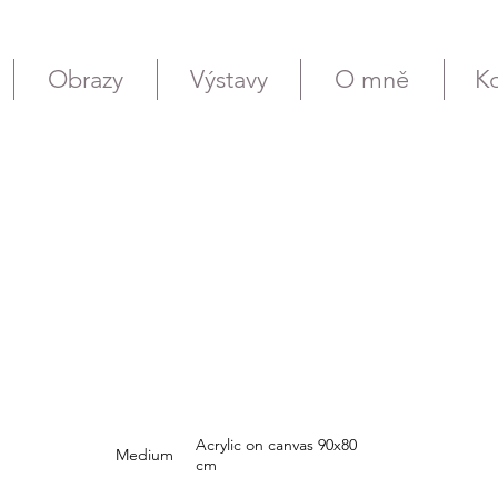
Obrazy
Výstavy
O mně
Ko
Acrylic on canvas 90x80
Medium
cm