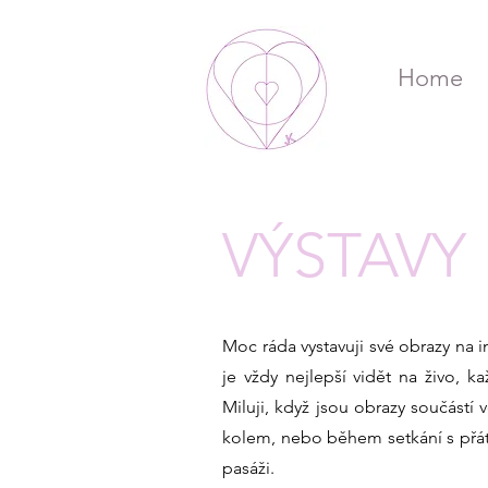
Home
VÝSTAVY
Moc ráda vystavuji své obrazy na i
je vždy nejlepší vidět na živo, ka
Miluji, když jsou obrazy součástí
kolem, nebo během setkání s přátel
pasáži.