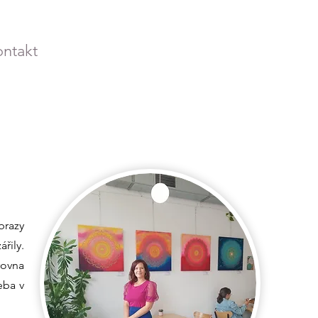
ntakt
brazy
řily.
rovna
eba v