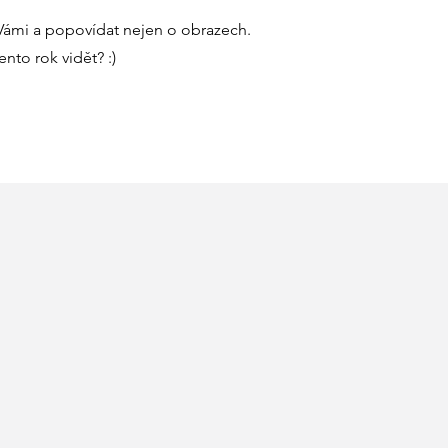
 Vámi a popovídat nejen o obrazech.
to rok vidět? :)
ÝSTAVY