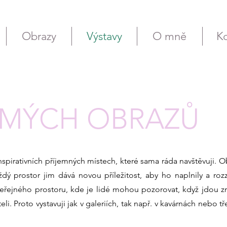
Obrazy
Výstavy
O mně
Ko
 MÝCH OBRAZŮ
nspirativních příjemných místech, které sama ráda navštěvuji. O
ždý prostor jim dává novou příležitost, aby ho naplnily a rozzá
 veřejného prostoru, kde je lidé mohou pozorovat, když jdou z
i. Proto vystavuji jak v galeriích, tak např. v kavárnách nebo tř